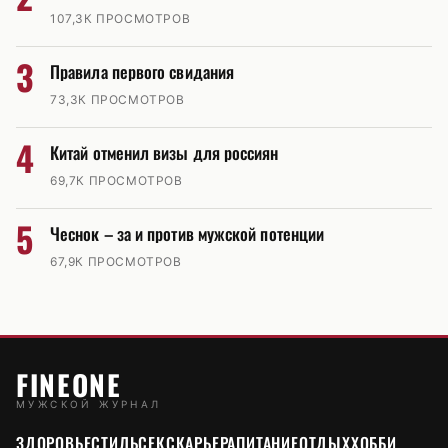
107,3К ПРОСМОТРОВ
3
Правила первого свидания
73,3К ПРОСМОТРОВ
4
Китай отменил визы для россиян
69,7К ПРОСМОТРОВ
5
Чеснок – за и против мужской потенции
67,9К ПРОСМОТРОВ
FINEONE
МУЖСКОЙ ЖУРНАЛ
ЗДОРОВЬЕ
СТИЛЬ
СЕКС
КАРЬЕРА
ПИТАНИЕ
ОТДЫХ
ХОББИ