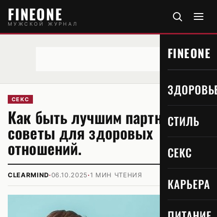
FINEONE
МУЖСКОЙ ЖУРНАЛ
FINEONE
ЗДОРОВЬ
СЕКС
Как быть лучшим партнером:
СТИЛЬ
советы для здоровых
отношений.
СЕКС
CLEARMIND
·
06.10.2025
·
1 МИН ЧТЕНИЯ
КАРЬЕРА
ПИТАНИЕ