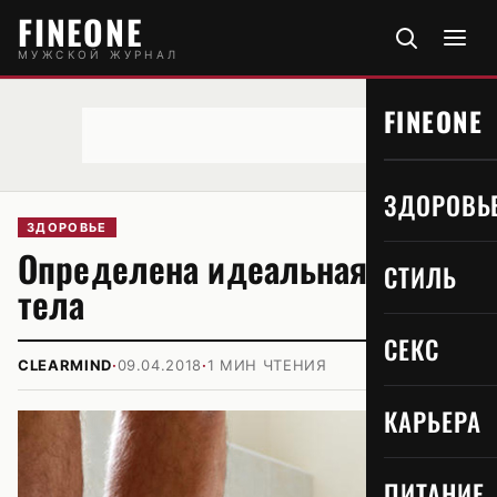
FINEONE
МУЖСКОЙ ЖУРНАЛ
FINEONE
ЗДОРОВЬ
ЗДОРОВЬЕ
Определена идеальная масса
СТИЛЬ
тела
СЕКС
CLEARMIND
·
09.04.2018
·
1 МИН ЧТЕНИЯ
КАРЬЕРА
ПИТАНИЕ